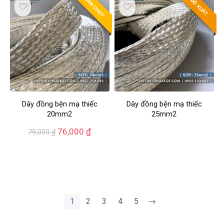
BÁN CHẠY
ĐỀ XUẤT
Dây đồng bện mạ thiếc
Dây đồng bện mạ thiếc
20mm2
25mm2
76,000
₫
79,000
₫
1
2
3
4
5
→