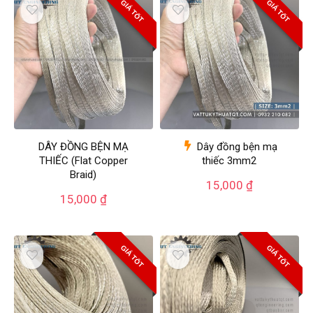
GIÁ TỐT
GIÁ TỐT
DÂY ĐỒNG BỆN MẠ
Dây đồng bện mạ
THIẾC (Flat Copper
thiếc 3mm2
Braid)
15,000
₫
15,000
₫
GIÁ TỐT
GIÁ TỐT