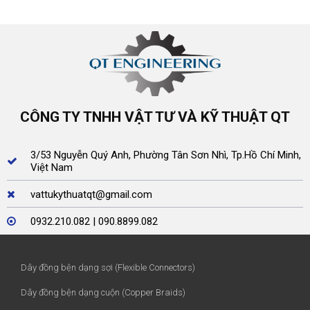
CÔNG TY TNHH VẬT TƯ VÀ KỸ THUẬT QT
3/53 Nguyễn Quý Anh, Phường Tân Sơn Nhì, Tp.Hồ Chí Minh,
Việt Nam
vattukythuatqt@gmail.com
0932.210.082 | 090.8899.082
Dây đồng bện dạng sợi (Flexible Connectors)
Dây đồng bện dạng cuộn (Copper Braids)