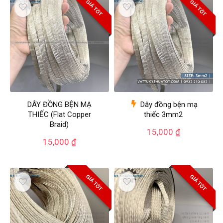
GIÁ TỐT
GIÁ TỐT
DÂY ĐỒNG BỆN MẠ
Dây đồng bện mạ
THIẾC (Flat Copper
thiếc 3mm2
Braid)
15,000
₫
15,000
₫
GIÁ TỐT
GIÁ TỐT