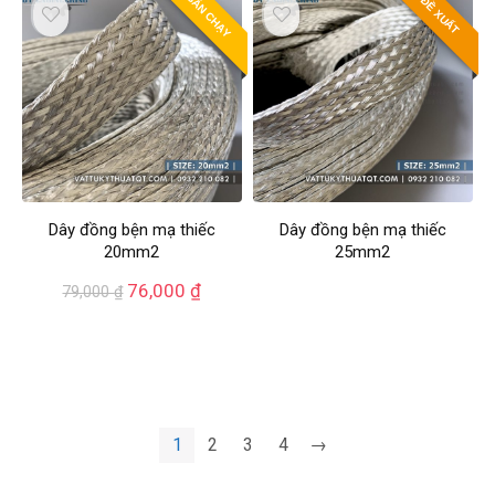
BÁN CHẠY
ĐỀ XUẤT
Dây đồng bện mạ thiếc
Dây đồng bện mạ thiếc
20mm2
25mm2
76,000
₫
79,000
₫
1
2
3
4
→