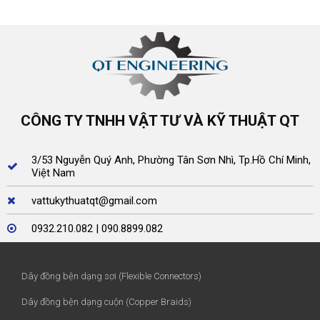
CÔNG TY TNHH VẬT TƯ VÀ KỸ THUẬT QT
3/53 Nguyễn Quý Anh, Phường Tân Sơn Nhì, Tp.Hồ Chí Minh,
Việt Nam
vattukythuatqt@gmail.com
0932.210.082 | 090.8899.082
Dây đồng bện dạng sợi (Flexible Connectors)
Dây đồng bện dạng cuộn (Copper Braids)