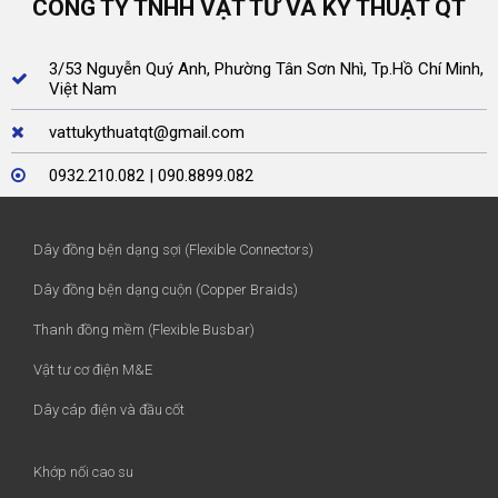
CÔNG TY TNHH VẬT TƯ VÀ KỸ THUẬT QT
3/53 Nguyễn Quý Anh, Phường Tân Sơn Nhì, Tp.Hồ Chí Minh,
Việt Nam
vattukythuatqt@gmail.com
0932.210.082 | 090.8899.082
Dây đồng bện dạng sợi (Flexible Connectors)
Dây đồng bện dạng cuộn (Copper Braids)
Thanh đồng mềm (Flexible Busbar)
Vật tư cơ điện M&E
Dây cáp điện và đầu cốt
Khớp nối cao su