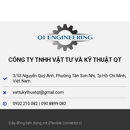
CÔNG TY TNHH VẬT TƯ VÀ KỸ THUẬT QT
3/53 Nguyễn Quý Anh, Phường Tân Sơn Nhì, Tp.Hồ Chí Minh,
Việt Nam
vattukythuatqt@gmail.com
0932.210.082 | 090.8899.082
Dây đồng bện dạng sợi (Flexible Connectors)