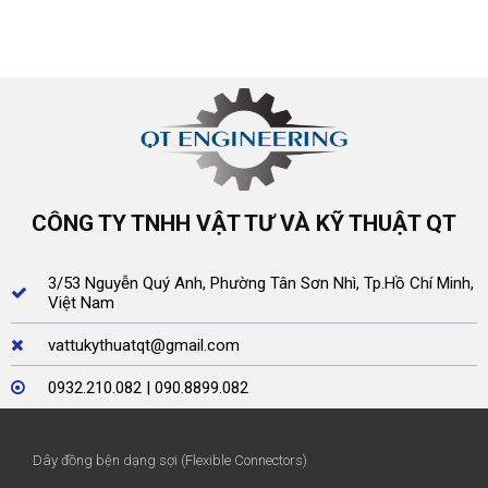
CÔNG TY TNHH VẬT TƯ VÀ KỸ THUẬT QT
3/53 Nguyễn Quý Anh, Phường Tân Sơn Nhì, Tp.Hồ Chí Minh,
Việt Nam
vattukythuatqt@gmail.com
0932.210.082 | 090.8899.082
Dây đồng bện dạng sợi (Flexible Connectors)