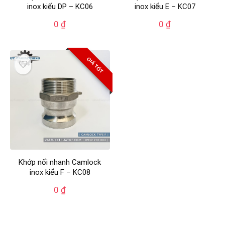
inox kiểu DP – KC06
inox kiểu E – KC07
0
₫
0
₫
GIÁ TỐT
Khớp nối nhanh Camlock
inox kiểu F – KC08
0
₫