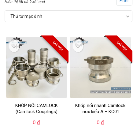
Filter
Hiển thị tất cả 9 kết quả
Thứ tự mặc định
GIÁ TỐT
GIÁ TỐT
KHỚP NỐI CAMLOCK
Khớp nối nhanh Camlock
(Camlock Couplings)
inox kiểu A – KC01
0
₫
0
₫