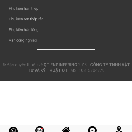
Phụ kiện hàn thép
Phụ kiện ren thép rèn
Phụ kiện hàn lồng
Van công nghiệp
© Bản quyền thuộc về
QT ENGINEERING
2019 |
CÔNG TY TNHH VẬT
TƯ VÀ KỸ THUẬT QT |
MST: 0315704779