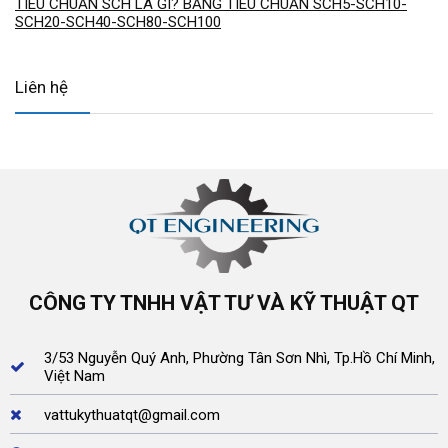
TIÊU CHUẨN SCH LÀ GÌ? BẢNG TIÊU CHUẨN SCH5-SCH10-
SCH20-SCH40-SCH80-SCH100
Liên hệ
CÔNG TY TNHH VẬT TƯ VÀ KỸ THUẬT QT
3/53 Nguyễn Quý Anh, Phường Tân Sơn Nhì, Tp.Hồ Chí Minh,
Việt Nam
vattukythuatqt@gmail.com