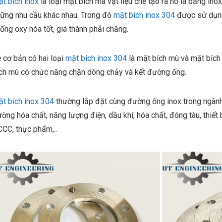
t bích inox
là loại mặt bích mà vật liệu chế tạo ra nó là bằng ino
ững nhu cầu khác nhau. Trong đó
mặt bích inox 304
được sử dụng
ống oxy hóa tốt, giá thành phải chăng.
 cơ bản có hai loại
mặt bích inox 304
là mặt bích mù và mặt bích 
ch mù có chức năng chặn dòng chảy và kết đường ống.
t bích inox 304
thường lắp đặt cùng đường ống inox trong ngành c
ường hóa chất, năng lượng điện, dầu khí, hóa chất, đóng tàu, thiết
CC, thực phẩm,..