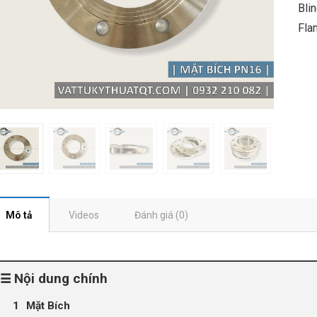
Bli
Fla
Mô tả
Videos
Đánh giá (0)
Nội dung chính
Mặt Bích