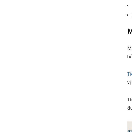
M
Mặ
bả
Ti
vị
Th
đư