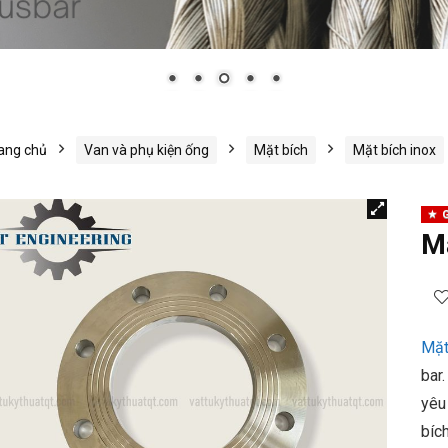
ang chủ
Van và phụ kiện ống
Mặt bích
Mặt bích inox
G
M
Mặt
bar
yêu
bíc