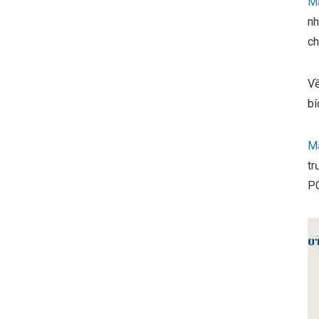
Mặ
nh
ch
Về
bí
Mặ
tr
PC