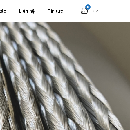
0
tác
Liên hệ
Tin tức
0
₫