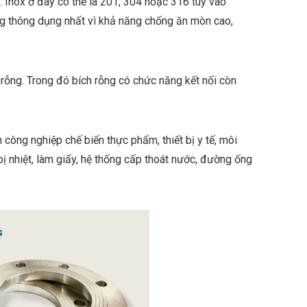
x. Inox ở đây có thể là 201, 304 hoặc 316 tùy vào
 thông dụng nhất vì khả năng chống ăn mòn cao,
rỗng. Trong đó bích rỗng có chức năng kết nối còn
ông nghiệp chế biến thực phẩm, thiết bị y tế, môi
 bị nhiệt, làm giấy, hệ thống cấp thoát nước, đường ống