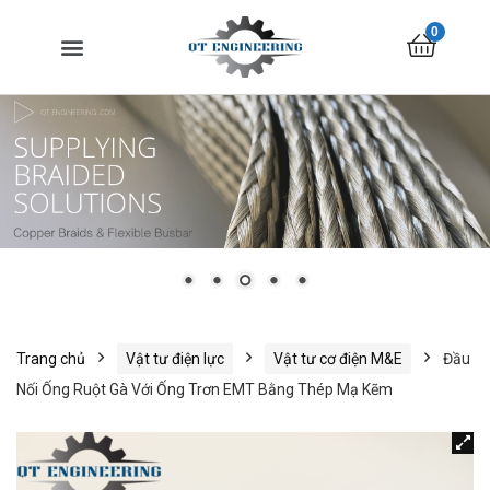
0
Trang chủ
Vật tư điện lực
Vật tư cơ điện M&E
Đầu
Nối Ống Ruột Gà Với Ống Trơn EMT Bằng Thép Mạ Kẽm