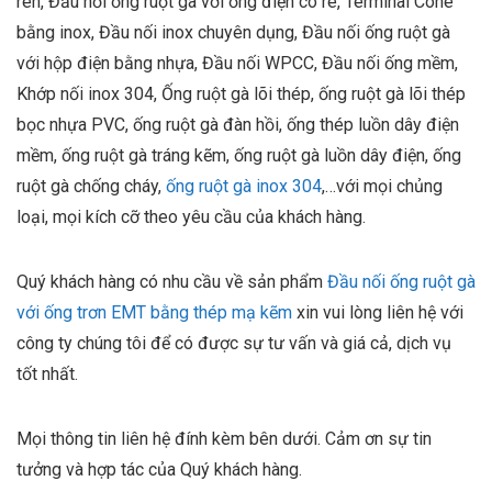
ren, Đầu nối ống ruột gà với ống điện có re, Terminal Cone
bằng inox, Đầu nối inox chuyên dụng, Đầu nối ống ruột gà
với hộp điện bằng nhựa, Đầu nối WPCC, Đầu nối ống mềm,
Khớp nối inox 304, Ống ruột gà lõi thép, ống ruột gà lõi thép
bọc nhựa PVC, ống ruột gà đàn hồi, ống thép luồn dây điện
mềm, ống ruột gà tráng kẽm, ống ruột gà luồn dây điện, ống
ruột gà chống cháy,
ống ruột gà inox 304
,…với mọi chủng
loại, mọi kích cỡ theo yêu cầu của khách hàng.
Quý khách hàng có nhu cầu về sản phẩm
Đầu nối ống ruột gà
với ống trơn EMT bằng thép mạ kẽm
xin vui lòng liên hệ với
công ty chúng tôi để có được sự tư vấn và giá cả, dịch vụ
tốt nhất.
Mọi thông tin liên hệ đính kèm bên dưới. Cảm ơn sự tin
tưởng và hợp tác của Quý khách hàng.