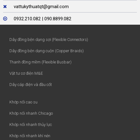
vattukythuatqt@gmail.com
0932.210.082 | 090.8899.082
Dây đồng bện dạng sợi (Flexible Connectors)
Dây đồng bện dạng cuộn (Copper Braids)
Thanh đồng mềm (Flexible Busbar)
Vật tư cơ điện M&E
Dây cáp điện và đầu cốt
Khớp nối cao su
Khớp nối nhanh Chicago
Khớp nối nhanh thủy lực
Khớp nối nhanh khí nén