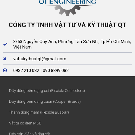
CÔNG TY TNHH VẬT TƯ VÀ KỸ THUẬT QT
3/53 Nguyễn Quý Anh, Phường Tân Sơn Nhì, Tp.Hồ Chí Minh,
Việt Nam
vattukythuatqt@gmail.com
0932.210.082 | 090.8899.082
Dây đồng bện dạng sợi (Flexible Connectors)
Dây đồng bện dạng cuộn (Copper Braids)
Thanh đồng mềm (Flexible Busbar)
Vật tư cơ điện M&E
Dây cáp điện và đầu cốt