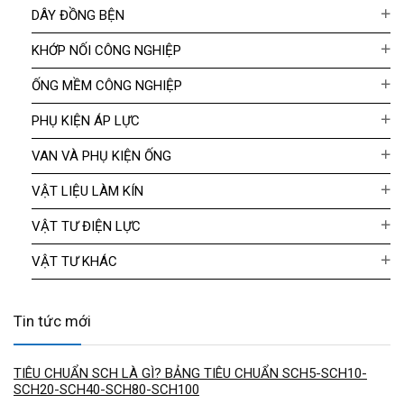
DÂY ĐỒNG BỆN
KHỚP NỐI CÔNG NGHIỆP
ỐNG MỀM CÔNG NGHIỆP
PHỤ KIỆN ÁP LỰC
VAN VÀ PHỤ KIỆN ỐNG
VẬT LIỆU LÀM KÍN
VẬT TƯ ĐIỆN LỰC
VẬT TƯ KHÁC
Tin tức mới
TIÊU CHUẨN SCH LÀ GÌ? BẢNG TIÊU CHUẨN SCH5-SCH10-
SCH20-SCH40-SCH80-SCH100