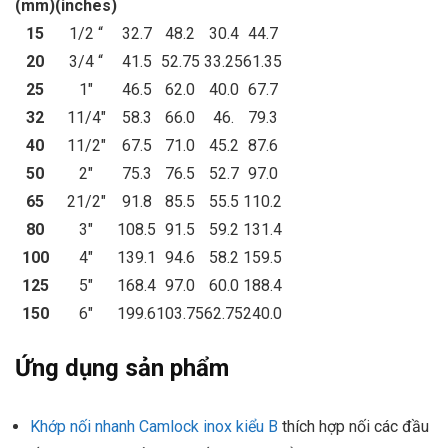
(mm)
(inches)
15
1/2 “
32.7
48.2
30.4
44.7
20
3/4 “
41.5
52.75
33.25
61.35
25
1″
46.5
62.0
40.0
67.7
32
11/4″
58.3
66.0
46.
79.3
40
11/2″
67.5
71.0
45.2
87.6
50
2″
75.3
76.5
52.7
97.0
65
21/2″
91.8
85.5
55.5
110.2
80
3″
108.5
91.5
59.2
131.4
100
4″
139.1
94.6
58.2
159.5
125
5″
168.4
97.0
60.0
188.4
150
6″
199.6
103.75
62.75
240.0
Ứng dụng sản phẩm
Khớp nối nhanh Camlock inox kiểu B
thích hợp nối các đầu