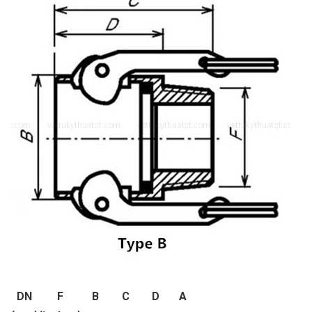
DN
F
B
C
D
A