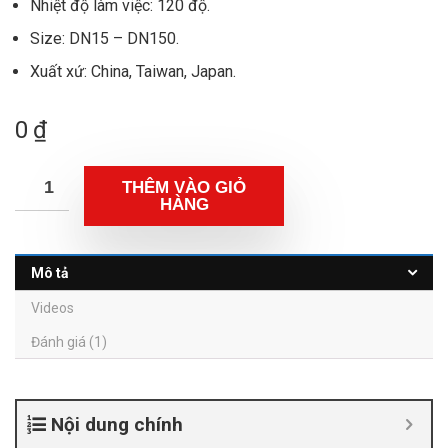
Nhiệt độ làm việc: 120 độ.
Size: DN15 – DN150.
Xuất xứ: China, Taiwan, Japan.
0
₫
THÊM VÀO GIỎ
HÀNG
Mô tả
Videos
Đánh giá (1)
Nội dung chính