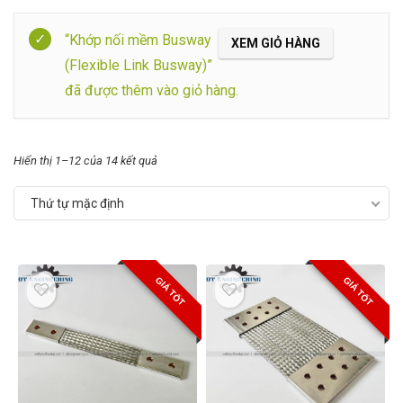
Filter
“Khớp nối mềm Busway
XEM GIỎ HÀNG
(Flexible Link Busway)”
đã được thêm vào giỏ hàng.
Hiển thị 1–12 của 14 kết quả
Thứ tự mặc định
GIÁ TỐT
GIÁ TỐT