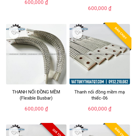
600,000
₫
600,000
₫
BÁN CHẠY
THANH NỐI ĐỒNG MỀM
Thanh nối đồng mềm mạ
(Flexible Busbar)
thiếc-06
600,000
₫
600,000
₫
BÁN CHẠY
GIÁ TỐT