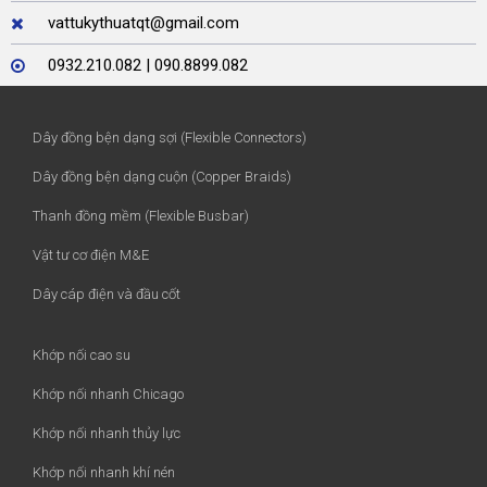
vattukythuatqt@gmail.com
0932.210.082 | 090.8899.082
Dây đồng bện dạng sợi (Flexible Connectors)
Dây đồng bện dạng cuộn (Copper Braids)
Thanh đồng mềm (Flexible Busbar)
Vật tư cơ điện M&E
Dây cáp điện và đầu cốt
Khớp nối cao su
Khớp nối nhanh Chicago
Khớp nối nhanh thủy lực
Khớp nối nhanh khí nén