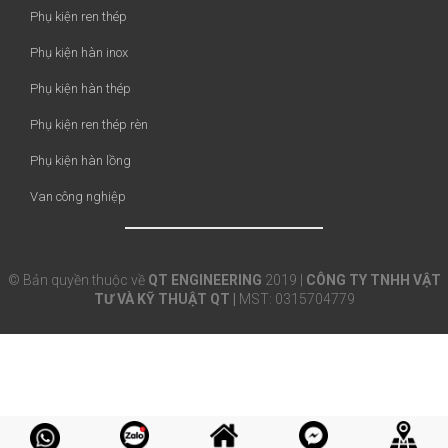
Phụ kiện ren thép
Phụ kiện hàn inox
Phụ kiện hàn thép
Phụ kiện ren thép rèn
Phụ kiện hàn lồng
Van công nghiệp
© Bản quyền thuộc về
QT ENGINEERING
2019 |
CÔNG TY TNHH VẬT
TƯ VÀ KỸ THUẬT QT |
MST: 0315704779